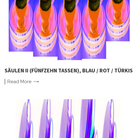
SÄULEN II (FÜNFZEHN TASSEN), BLAU / ROT / TÜRKIS
Read
More