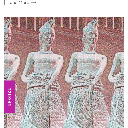
Read
More
BRONZE