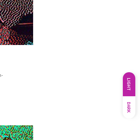
n-
LIGHT
DARK