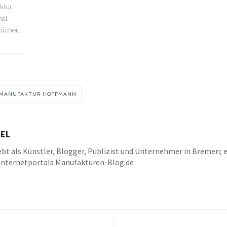
ktur
nal
tücher…
NMANUFAKTUR HOFFMANN
EL
bt als Künstler, Blogger, Publizist und Unternehmer in Bremen; e
Internetportals Manufakturen-Blog.de
k
be