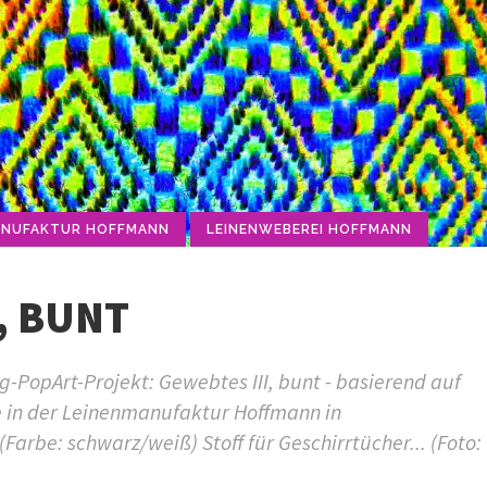
ANUFAKTUR HOFFMANN
LEINENWEBEREI HOFFMANN
, BUNT
PopArt-Projekt: Gewebtes III, bunt - basierend auf
 in der Leinenmanufaktur Hoffmann in
(Farbe: schwarz/weiß) Stoff für Geschirrtücher... (Foto: