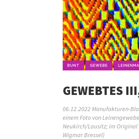
BUNT
GEWEBE
LEINENM
GEWEBTES III
06.12.2022 Manufakturen-Blog-
einem Foto von Leinengewebe
Neukirch/Lausitz; im Original 
Wigmar Bressel)