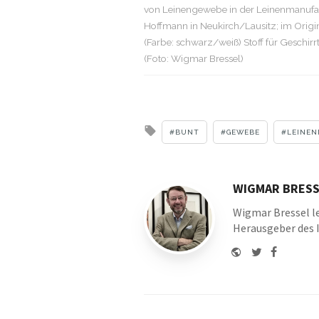
von Leinengewebe in der Leinenmanufa
Hoffmann in Neukirch/Lausitz; im Origi
(Farbe: schwarz/weiß) Stoff für Geschirr
(Foto: Wigmar Bressel)
Tagged
BUNT
GEWEBE
LEINE
with
WIGMAR BRESS
Wigmar Bressel le
Herausgeber des 
Website
Twitter
Faceboo
Youtu