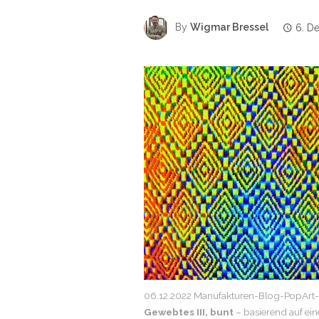
By
Wigmar Bressel
6. D
06.12.2022 Manufakturen-Blog-PopArt-P
Gewebtes III, bunt
– basierend auf ei