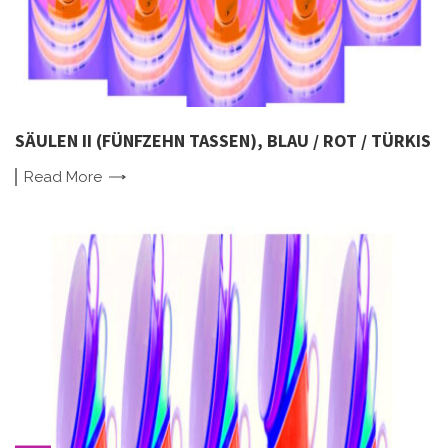
SÄULEN II (FÜNFZEHN TASSEN), BLAU / ROT / TÜRKIS
Read
More