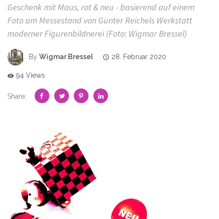
Geschenk mit Maus, rot & neu - basierend auf einem
Foto am Messestand von Günter Reichels Werkstatt
moderner Figurenbildnerei (Foto: Wigmar Bressel)
By
Wigmar Bressel
28. Februar 2020
94 Views
Share: