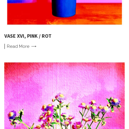
VASE XVI, PINK / ROT
Read
More