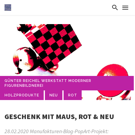
GÜNTER REICHEL WERKSTATT MODERNER
FIGURENBILDNEREI
HOLZPRODUKTE
NEU
ROT
GESCHENK MIT MAUS, ROT & NEU
28.02.2020 Manufakturen-Blog-PopArt-Projekt: