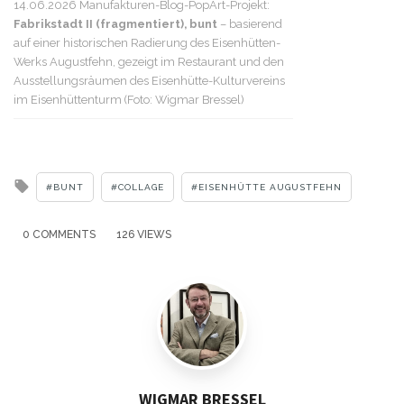
14.06.2026 Manufakturen-Blog-PopArt-Projekt:
Fabrikstadt II (fragmentiert), bunt
– basierend
auf einer historischen Radierung des Eisenhütten-
Werks Augustfehn, gezeigt im Restaurant und den
Ausstellungsräumen des Eisenhütte-Kulturvereins
im Eisenhüttenturm (Foto: Wigmar Bressel)
Tagged
BUNT
COLLAGE
EISENHÜTTE AUGUSTFEHN
with
0 COMMENTS
126 VIEWS
WIGMAR BRESSEL