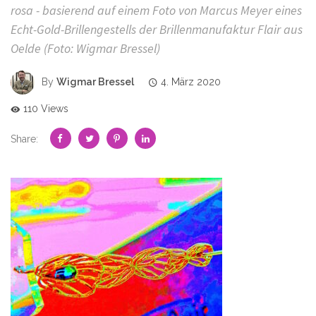
rosa - basierend auf einem Foto von Marcus Meyer eines
Echt-Gold-Brillengestells der Brillenmanufaktur Flair aus
Oelde (Foto: Wigmar Bressel)
By
Wigmar Bressel
4. März 2020
110 Views
Share: