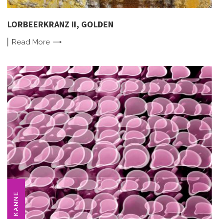
LORBEERKRANZ II, GOLDEN
Read
More
KANNE