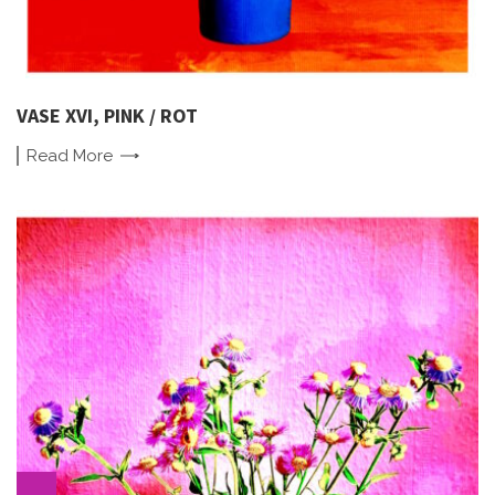
VASE XVI, PINK / ROT
Read
More