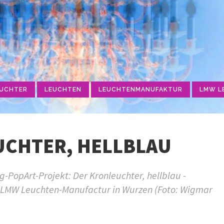
UCHTER
LEUCHTEN
LEUCHTENMANUFAKTUR
LMW L
UCHTER, HELLBLAU
PopArt-Projekt: Der Kronleuchter, hellblau -
r LMW Leuchten-Manufactur in Wurzen (Foto: Wigmar