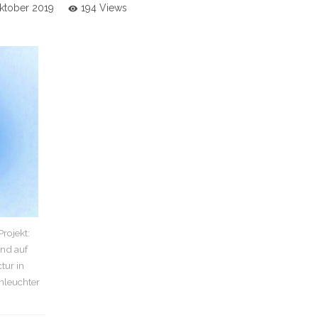
Oktober 2019
194 Views
rojekt:
end auf
ur in
nleuchter