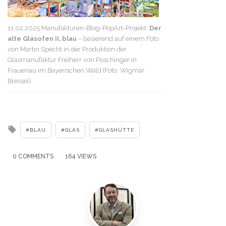
11.02.2025 Manufakturen-Blog-PopArt-Projekt:
Der
alte Glasofen II, blau
– basierend auf einem Foto
von Martin Specht in der Produktion der
Glasmanufaktur Freiherr von Poschinger in
Frauenau im Bayerischen Wald (Foto: Wigmar
Bressel)
Tagged
BLAU
GLAS
GLASHÜTTE
with
0 COMMENTS
164 VIEWS