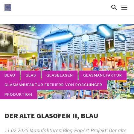
BLAU
GLAS
GLASBLASEN
GLASMANUFAKTUR
GLASMANUFAKTUR FREIHERR VON POSCHINGER
PRODUKTION
DER ALTE GLASOFEN II, BLAU
11.02.2025 Manufakturen-Blog-PopArt-Projekt: Der alte