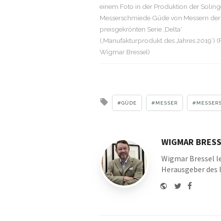
einem Foto in der Produktion der Soling
Messerschmiede Güde von Messern der
preisgekrönten Serie ‚Delta‘
(‚Manufakturprodukt des Jahres 2019‘) (
Wigmar Bressel)
Tagged
GÜDE
MESSER
MESSER
with
WIGMAR BRESS
Wigmar Bressel le
Herausgeber des 
Website
Twitter
Faceboo
Youtu