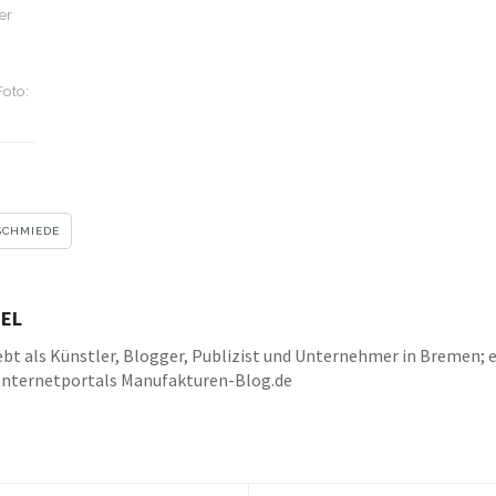
er
Foto:
SCHMIEDE
EL
bt als Künstler, Blogger, Publizist und Unternehmer in Bremen; e
Internetportals Manufakturen-Blog.de
k
be