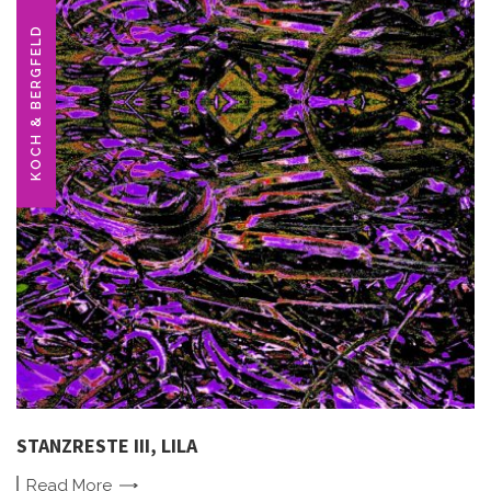
KOCH & BERGFELD
STANZRESTE III, LILA
Read
More