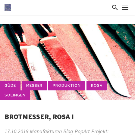
GÜDE
MESSER
PRODUKTION
ROSA
SOLINGEN
BROTMESSER, ROSA I
17.10.2019 Manufakturen-Blog-PopArt-Projekt: