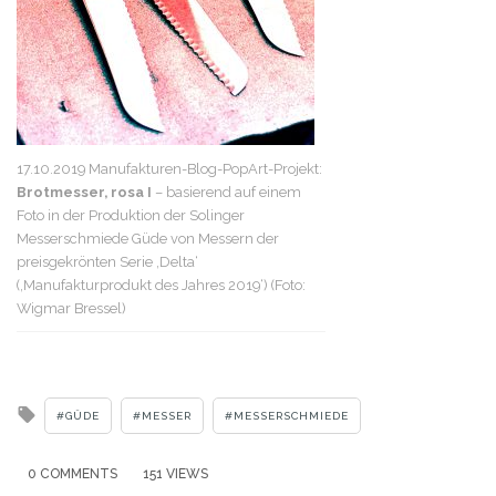
17.10.2019 Manufakturen-Blog-PopArt-Projekt:
Brotmesser, rosa I
– basierend auf einem
Foto in der Produktion der Solinger
Messerschmiede Güde von Messern der
preisgekrönten Serie ‚Delta‘
(‚Manufakturprodukt des Jahres 2019‘) (Foto:
Wigmar Bressel)
Tagged
GÜDE
MESSER
MESSERSCHMIEDE
with
0 COMMENTS
151 VIEWS