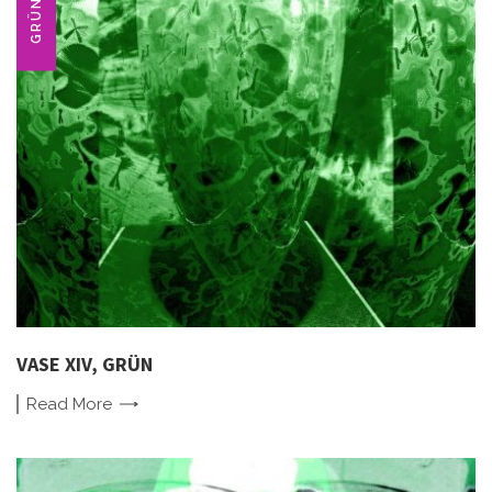
GRÜN
VASE XIV, GRÜN
Read
More