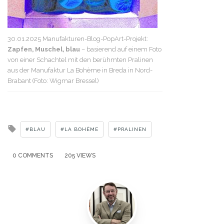
30.01.2025 Manufakturen-Blog-PopArt-Projekt:
Zapfen, Muschel, blau
– basierend auf einem Foto
von einer Schachtel mit den berühmten Pralinen
aus der Manufaktur La Bohème in Breda in Nord-
Brabant (Foto: Wigmar Bressel)
Tagged
BLAU
LA BOHÈME
PRALINEN
with
0 COMMENTS
205 VIEWS