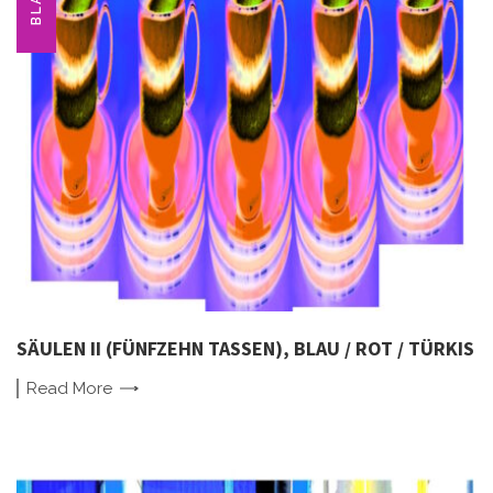
BLAU
SÄULEN II (FÜNFZEHN TASSEN), BLAU / ROT / TÜRKIS
Read
More