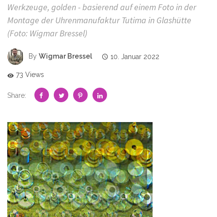
Werkzeuge, golden - basierend auf einem Foto in der
Montage der Uhrenmanufaktur Tutima in Glashütte
(Foto: Wigmar Bressel)
By
Wigmar Bressel
10. Januar 2022
73 Views
Share: