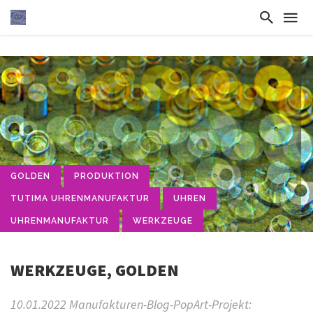
GOLDEN
PRODUKTION
TUTIMA UHRENMANUFAKTUR
UHREN
UHRENMANUFAKTUR
WERKZEUGE
WERKZEUGE, GOLDEN
10.01.2022 Manufakturen-Blog-PopArt-Projekt: