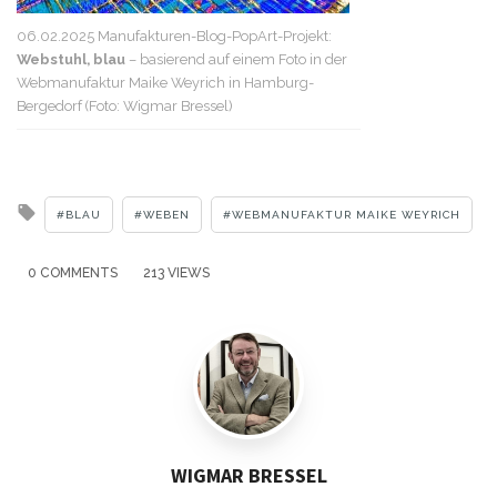
06.02.2025 Manufakturen-Blog-PopArt-Projekt:
Webstuhl, blau
– basierend auf einem Foto in der
Webmanufaktur Maike Weyrich in Hamburg-
Bergedorf (Foto: Wigmar Bressel)
Tagged
BLAU
WEBEN
WEBMANUFAKTUR MAIKE WEYRICH
with
0 COMMENTS
213 VIEWS
WIGMAR BRESSEL