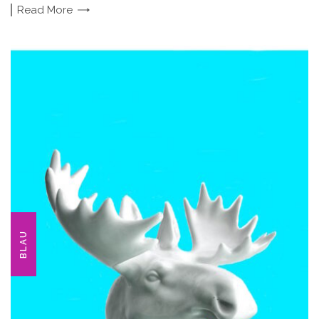
Read
More
BLAU