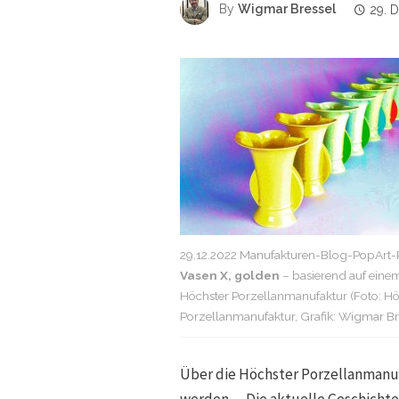
By
Wigmar Bressel
29. 
29.12.2022 Manufakturen-Blog-PopArt-P
Vasen X, golden
– basierend auf eine
Höchster Porzellanmanufaktur (Foto: Hö
Porzellanmanufaktur, Grafik: Wigmar Br
Über die Höchster Porzellanmanuf
werden… Die aktuelle Geschicht