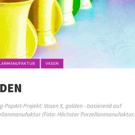
LANMANUFAKTUR
VASEN
LDEN
-PopArt-Projekt: Vasen X, golden - basierend auf
ellanmanufaktur (Foto: Höchster Porzellanmanufaktur,