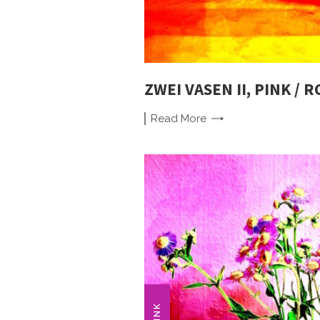
ZWEI VASEN II, PINK / R
Read
More
PINK