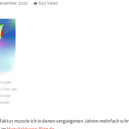
Dezember 2022
623 Views
rojekt:
m Foto der
chster
essel)
aktur musste ich in denen vergangenen Jahren mehrfach schrei
e im
Manufakturen-Blog.de
.