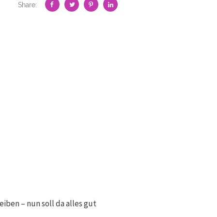
Share:
ben – nun soll da alles gut