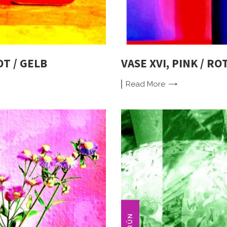
OT / GELB
VASE XVI, PINK / RO
Read
More
GRÜN