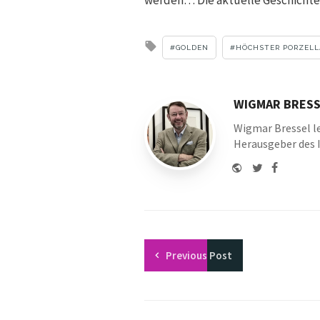
Tagged
GOLDEN
HÖCHSTER PORZEL
with
WIGMAR BRESS
Wigmar Bressel le
Herausgeber des 
Website
Twitter
Faceboo
Youtu
Previous
Post