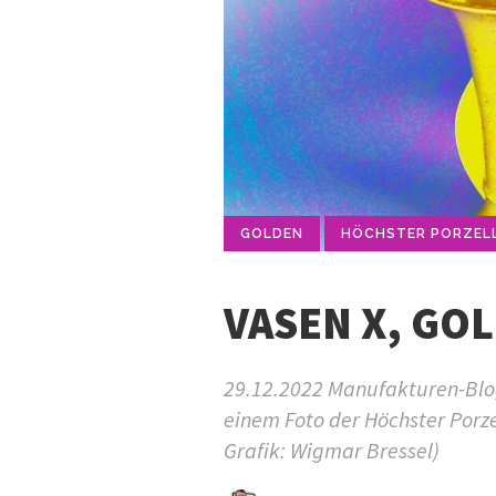
GOLDEN
HÖCHSTER PORZEL
VASEN X, GO
29.12.2022 Manufakturen-Blog
einem Foto der Höchster Porz
Grafik: Wigmar Bressel)