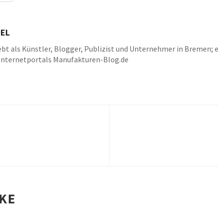
EL
bt als Künstler, Blogger, Publizist und Unternehmer in Bremen; e
Internetportals Manufakturen-Blog.de
k
be
IKE