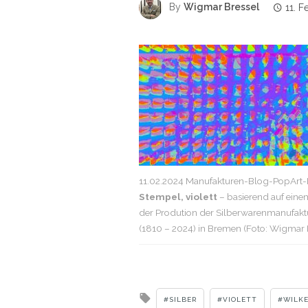
By
Wigmar Bressel
11. 
11.02.2024 Manufakturen-Blog-PopArt-P
Stempel, violett
– basierend auf eine
der Prodution der Silberwarenmanufakt
(1810 – 2024) in Bremen (Foto: Wigmar 
Tagged
SILBER
VIOLETT
WILK