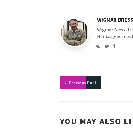
with
WIGMAR BRESS
Wigmar Bressel le
Herausgeber des 
Website
Twitter
Faceboo
Youtu
Previous
Post
YOU MAY ALSO L