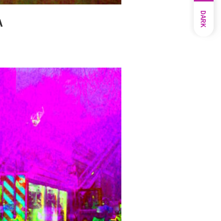
DARK
A