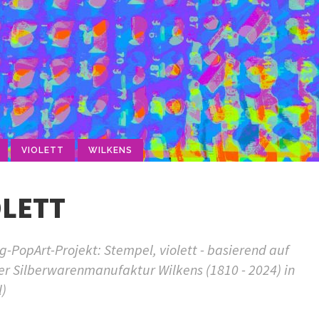
VIOLETT
WILKENS
OLETT
PopArt-Projekt: Stempel, violett - basierend auf
er Silberwarenmanufaktur Wilkens (1810 - 2024) in
l)