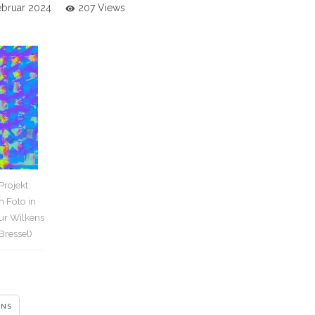
Februar 2024
207 Views
rojekt:
m Foto in
ur Wilkens
Bressel)
ENS