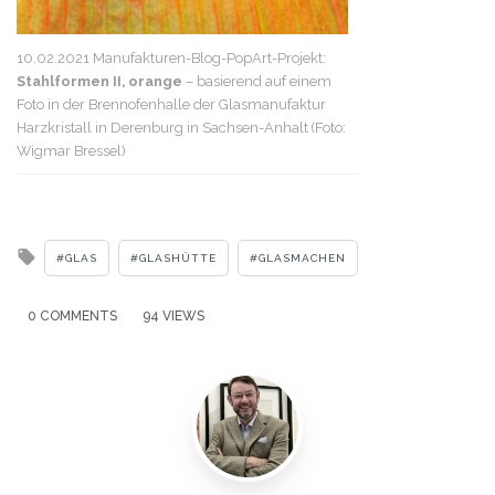
10.02.2021 Manufakturen-Blog-PopArt-Projekt:
Stahlformen II, orange
– basierend auf einem
Foto in der Brennofenhalle der Glasmanufaktur
Harzkristall in Derenburg in Sachsen-Anhalt (Foto:
Wigmar Bressel)
Tagged
GLAS
GLASHÜTTE
GLASMACHEN
with
0 COMMENTS
94 VIEWS