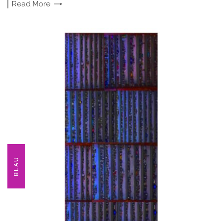
Read
More
BLAU