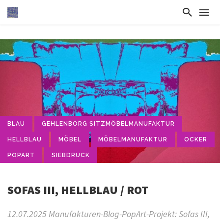
BLAU
GEHLENBORG SITZMÖBELMANUFAKTUR
HELLBLAU
MÖBEL
MÖBELMANUFAKTUR
OCKER
POPART
SIEBDRUCK
SOFAS III, HELLBLAU / ROT
12.07.2025 Manufakturen-Blog-PopArt-Projekt: Sofas III,