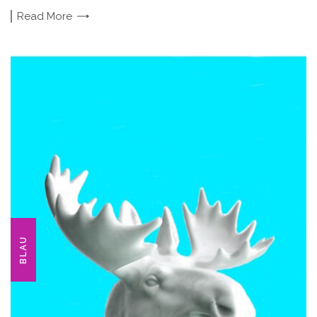
Read
More
BLAU