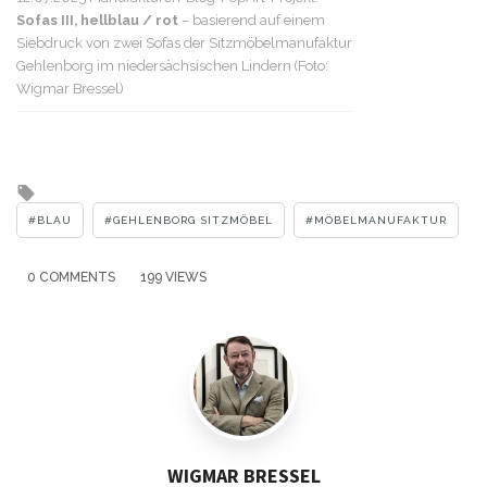
Sofas III, hellblau / rot
– basierend auf einem
Siebdruck von zwei Sofas der Sitzmöbelmanufaktur
Gehlenborg im niedersächsischen Lindern (Foto:
Wigmar Bressel)
Tagged
with
BLAU
GEHLENBORG SITZMÖBEL
MÖBELMANUFAKTUR
0 COMMENTS
199 VIEWS
WIGMAR BRESSEL