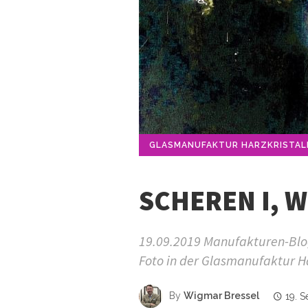
GLASMANUFAKTUR HARZKRISTAL
SCHEREN I, WE
19.09.2019 Manufakturen-Blog
Foto in der Glasmanufaktur Ha
By
Wigmar Bressel
19. 