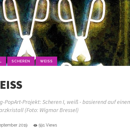
L
SCHEREN
WEISS
ISS
-PopArt-Projekt: Scheren I, weiß - basierend auf eine
rzkristall (Foto: Wigmar Bressel)
September 2019
591 Views