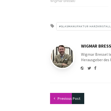
Wigmar Bressel)
Tagged
GLASMANUFAKTUR HARZKRISTALL
with
WIGMAR BRESS
Wigmar Bressel le
Herausgeber des 
Website
Twitter
Faceboo
Youtu
Previous
Post