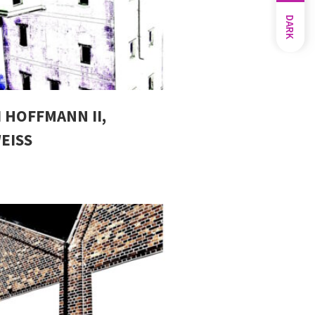
DARK
 HOFFMANN II,
EISS