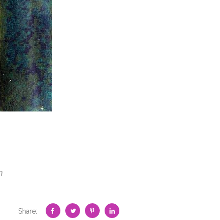
m
Share: