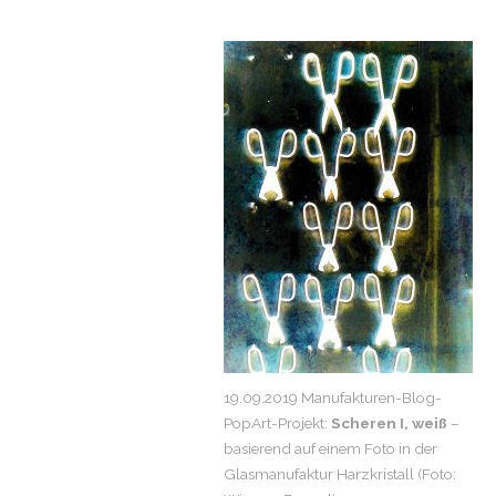
19.09.2019 Manufakturen-Blog-
PopArt-Projekt:
Scheren I, weiß
–
basierend auf einem Foto in der
Glasmanufaktur Harzkristall (Foto: