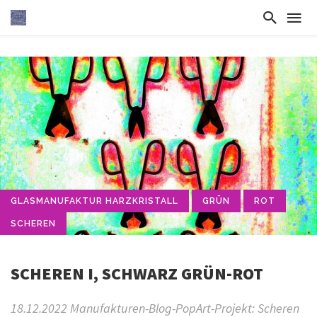
GLASMANUFAKTUR HARZKRISTALL
GRÜN
ROT
SCHEREN
SCHEREN I, SCHWARZ GRÜN-ROT
18.12.2022 Manufakturen-Blog-PopArt-Projekt: Scheren