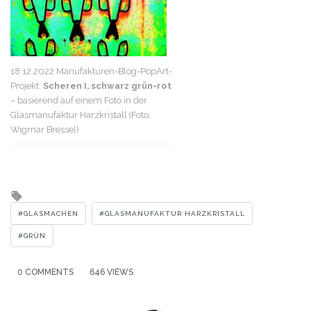
18.12.2022 Manufakturen-Blog-PopArt-
Projekt:
Scheren I, schwarz grün-rot
– basierend auf einem Foto in der
Glasmanufaktur Harzkristall (Foto:
Wigmar Bressel)
Tagged
with
GLASMACHEN
GLASMANUFAKTUR HARZKRISTALL
GRÜN
0 COMMENTS
646 VIEWS