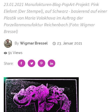
23.01.2021 Manufakturen-Blog-PopArt-Projekt: Pink
Elefant (Der Stempel), auf Schwarz - basierend auf einer
Plastik von Maria Volokhova im Auftrag der
Porzellanmanufaktur Reichenbach (Foto: Wigmar
Bressel)
By
Wigmar Bressel
23. Januar 2021
91 Views
Share: