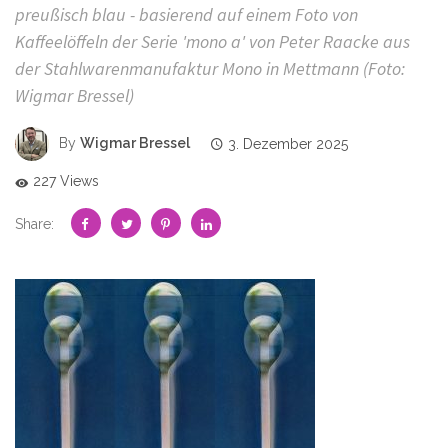
preußisch blau - basierend auf einem Foto von
Kaffeelöffeln der Serie 'mono a' von Peter Raacke aus
der Stahlwarenmanufaktur Mono in Mettmann (Foto:
Wigmar Bressel)
By
Wigmar Bressel
3. Dezember 2025
227 Views
Share: