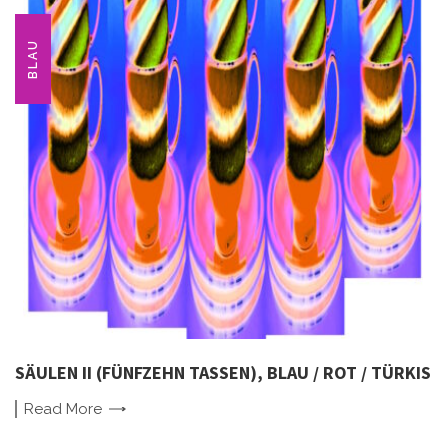
BLAU
SÄULEN II (FÜNFZEHN TASSEN), BLAU / ROT / TÜRKIS
Read
More