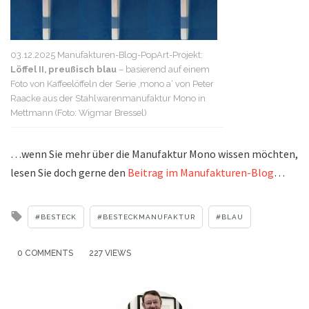
03.12.2025 Manufakturen-Blog-PopArt-Projekt:
Löffel II, preußisch blau
– basierend auf einem
Foto von Kaffeelöffeln der Serie ‚mono a‘ von Peter
Raacke aus der Stahlwarenmanufaktur Mono in
Mettmann (Foto: Wigmar Bressel)
…wenn Sie mehr über die Manufaktur Mono wissen möchten,
lesen Sie doch gerne den
Beitrag im Manufakturen-Blog
…
Tagged
BESTECK
BESTECKMANUFAKTUR
BLAU
with
0 COMMENTS
227 VIEWS