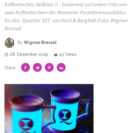
Kaffeebecher, hellblau II - basierend auf einem Foto von
zwei Kaffeebechern der Weimarer Porzellanmanufaktur
für das 'Quartier 925' von Koch & Bergfeld (Foto: Wigmar
Bressel)
By
Wigmar Bressel
28. Dezember 2019
43 Views
Share: