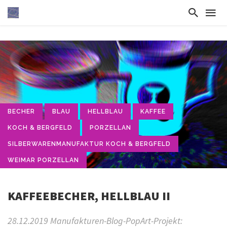
BECHER
BLAU
HELLBLAU
KAFFEE
KOCH & BERGFELD
PORZELLAN
SILBERWARENMANUFAKTUR KOCH & BERGFELD
WEIMAR PORZELLAN
KAFFEEBECHER, HELLBLAU II
28.12.2019 Manufakturen-Blog-PopArt-Projekt: