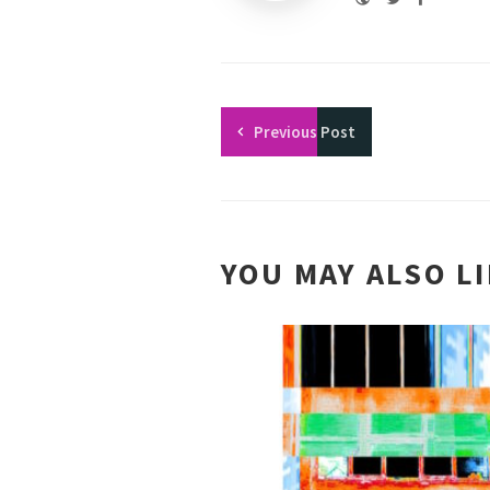
Youtu
Previous
Post
YOU MAY ALSO L