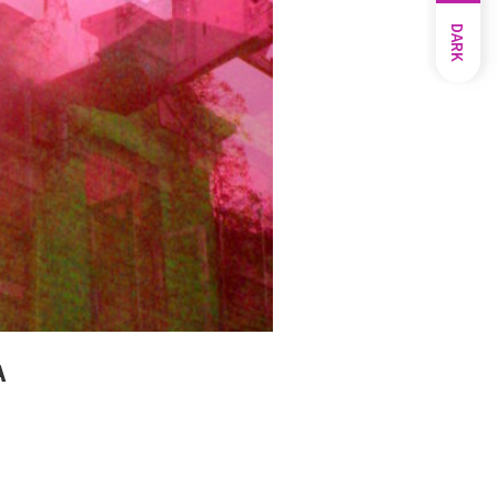
DARK
A