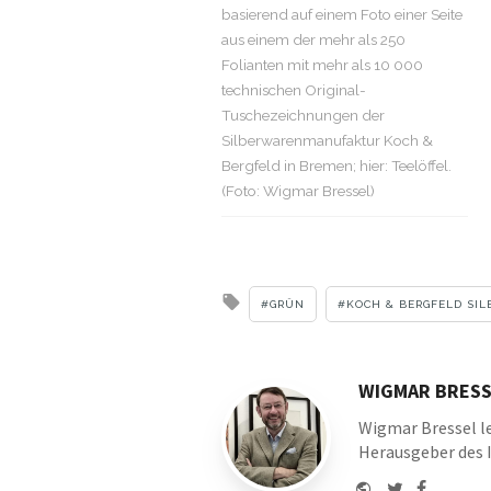
basierend auf einem Foto einer Seite
aus einem der mehr als 250
Folianten mit mehr als 10 000
technischen Original-
Tuschezeichnungen der
Silberwarenmanufaktur Koch &
Bergfeld in Bremen; hier: Teelöffel.
(Foto: Wigmar Bressel)
Tagged
GRÜN
KOCH & BERGFELD S
with
WIGMAR BRESS
Wigmar Bressel le
Herausgeber des 
Website
Twitter
Faceboo