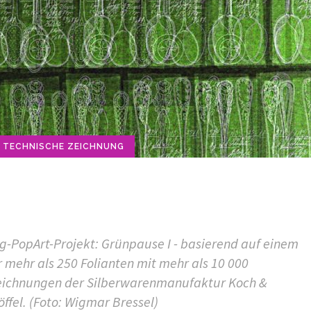
TECHNISCHE ZEICHNUNG
-PopArt-Projekt: Grünpause I - basierend auf einem
r mehr als 250 Folianten mit mehr als 10 000
zeichnungen der Silberwarenmanufaktur Koch &
öffel. (Foto: Wigmar Bressel)