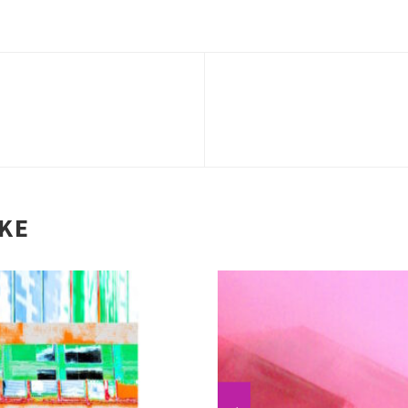
be
IKE