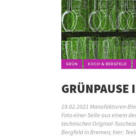
GRÜN
KOCH & BERGFELD
GRÜNPAUSE I
19.02.2021 Manufakturen-Blog
Foto einer Seite aus einem de
technischen Original-Tusche
Bergfeld in Bremen; hier: Teel