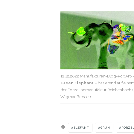
12.12.2022 Manufakturen-Blog-PopArt-P
Green Elephant
– basierend auf eine
der Porzellanmanufaktur Reichenbach (
Wigmar Bressel)
Tagged
ELEFANT
GRÜN
PORZE