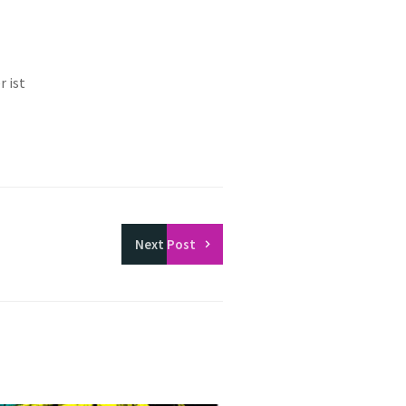
r ist
Next
Post