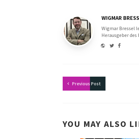
with
WIGMAR BRESS
Wigmar Bressel le
Herausgeber des 
Website
Twitter
Faceboo
Youtu
Previous
Post
YOU MAY ALSO L