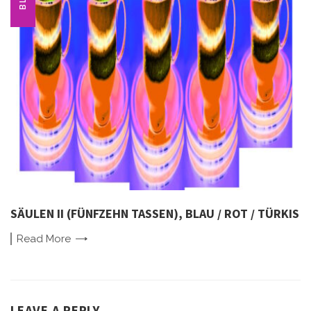
SÄULEN II (FÜNFZEHN TASSEN), BLAU / ROT / TÜRKIS
Read
More
LEAVE A REPLY