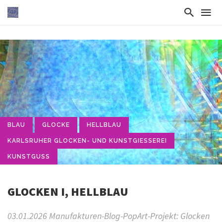
BLAU
GLOCKE
HELLBLAU
KARLSRUHER GLOCKEN- UND KUNSTGIESSEREI
KUNSTGUSS
GLOCKEN I, HELLBLAU
03.01.2026 Manufakturen-Blog-PopArt-Projekt: Glocken