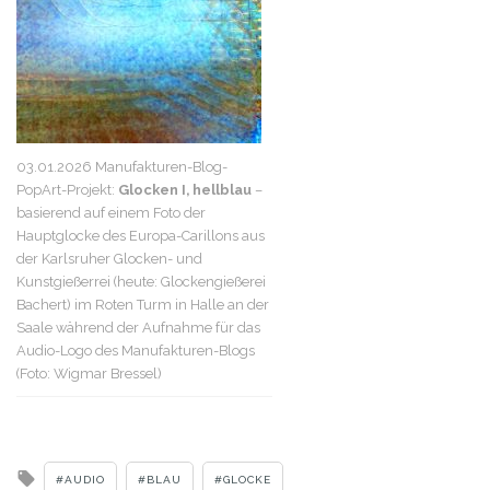
03.01.2026 Manufakturen-Blog-
PopArt-Projekt:
Glocken I, hellblau
–
basierend auf einem Foto der
Hauptglocke des Europa-Carillons aus
der Karlsruher Glocken- und
Kunstgießerrei (heute: Glockengießerei
Bachert) im Roten Turm in Halle an der
Saale während der Aufnahme für das
Audio-Logo des Manufakturen-Blogs
(Foto: Wigmar Bressel)
Tagged
AUDIO
BLAU
GLOCKE