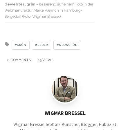
Gewebtes, grün
– basierend auf einem Foto in der
Webmanufaktur Maike Weyrich in Hamburg-
Bergedorf (Foto: Wigmar Bressel)
Tagged
GRÜN
LEDER
NEONGRÜN
with
0 COMMENTS
45 VIEWS
WIGMAR BRESSEL
Wigmar Bressel lebt als Künstler, Blogger, Publizist