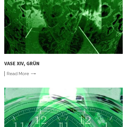
VASE XIV, GRÜN
Read
More