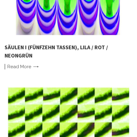
SÄULEN I (FÜNFZEHN TASSEN), LILA / ROT /
NEONGRÜN
Read
More