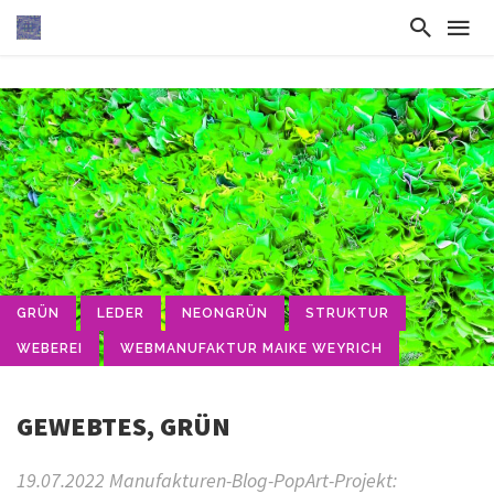
GRÜN
LEDER
NEONGRÜN
STRUKTUR
WEBEREI
WEBMANUFAKTUR MAIKE WEYRICH
GEWEBTES, GRÜN
19.07.2022 Manufakturen-Blog-PopArt-Projekt: