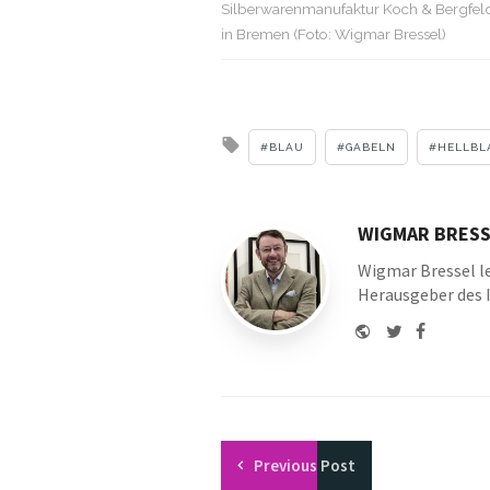
Silberwarenmanufaktur Koch & Bergfel
in Bremen (Foto: Wigmar Bressel)
Tagged
BLAU
GABELN
HELLBL
with
WIGMAR BRESS
Wigmar Bressel le
Herausgeber des 
Website
Twitter
Faceboo
Youtu
Previous
Post