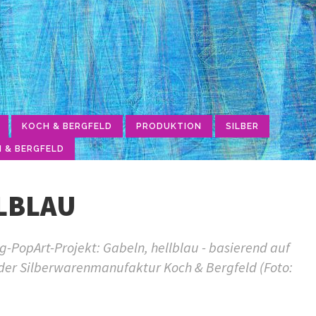
KOCH & BERGFELD
PRODUKTION
SILBER
 & BERGFELD
LBLAU
-PopArt-Projekt: Gabeln, hellblau - basierend auf
 der Silberwarenmanufaktur Koch & Bergfeld (Foto: