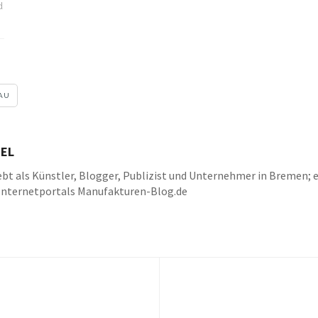
d
AU
EL
bt als Künstler, Blogger, Publizist und Unternehmer in Bremen; e
Internetportals Manufakturen-Blog.de
k
be