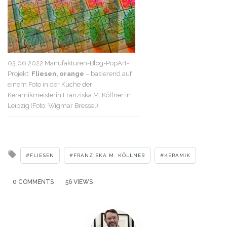
03.06.2022 Manufakturen-Blog-PopArt-
Projekt:
Fliesen, orange
– basierend auf
einem Foto in der Küche der
Keramikmeisterin Franziska M. Köllner in
Leipzig (Foto: Wigmar Bressel)
Tagged
FLIESEN
FRANZISKA M. KÖLLNER
KERAMIK
with
0 COMMENTS
56 VIEWS