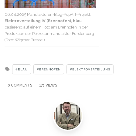
06.04.2025 Manufakturen-Blog-PopArt-Projekt:
Elektroverteilung IV (Brennofen), blau
–
basierend auf einem Foto am Brennofen in der
Produktion der Porzellanmanufaktur Fürstenberg
(Foto: Wigmar Bressel)
Tagged
BLAU
BRENNOFEN
ELEKTROVERTEILUNG
with
0 COMMENTS
171 VIEWS