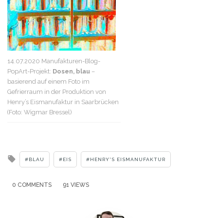
14.07.2020 Manufakturen-Blog-
PopArt-Projekt:
Dosen, blau
–
basierend auf einem Foto im
Gefrierraum in der Produktion von
Henry’s Eismanufaktur in Saarbrücken
(Foto: Wigmar Bressel)
Tagged
BLAU
EIS
HENRY'S EISMANUFAKTUR
with
0 COMMENTS
91 VIEWS