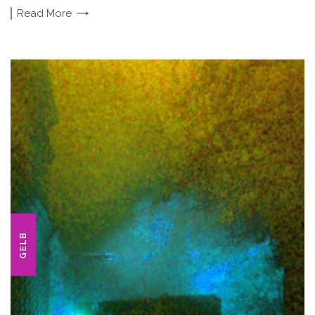
Read
More
GELB