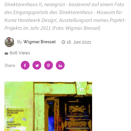
Direktorenhaus II, neongrün - basierend auf einem Foto
des Eingangsportals des 'Direktorenhaus - Museum für
Kunst Handwerk Design', Ausstellungsort meines PopArt-
Projekts im Jahr 2021 (Foto: Wigmar Bressel)
By
Wigmar Bressel
16. Juni 2021
606 Views
Share: