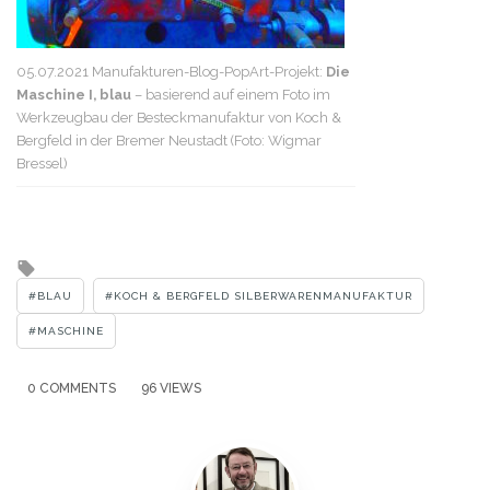
05.07.2021 Manufakturen-Blog-PopArt-Projekt:
Die
Maschine I, blau
– basierend auf einem Foto im
Werkzeugbau der Besteckmanufaktur von Koch &
Bergfeld in der Bremer Neustadt (Foto: Wigmar
Bressel)
Tagged
with
BLAU
KOCH & BERGFELD SILBERWARENMANUFAKTUR
MASCHINE
0 COMMENTS
96 VIEWS