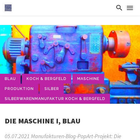
BLAU
KOCH & BERGFELD
MASCHINE
PRODUKTION
SILBER
SILBERWARENMANUFAKTUR KOCH & BERGFELD
DIE MASCHINE I, BLAU
05.07.2021 Manufakturen-Blog-PopArt-Projekt: Die