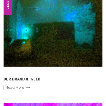
GELB
DER BRAND II, GELB
Read
More