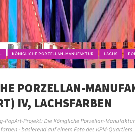
L
KÖNIGLICHE PORZELLAN-MANUFAKTUR
LACHS
PO
CHE PORZELLAN-MANUFA
T) IV, LACHSFARBEN
-PopArt-Projekt: Die Königliche Porzellan-Manufaktur
hsfarben - basierend auf einem Foto des KPM-Quartiers