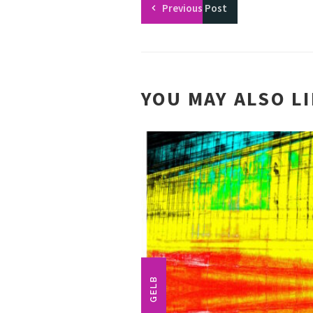
Previous
Post
YOU MAY ALSO L
GELB