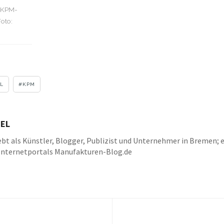
s KPM-
Foto:
L
KPM
EL
bt als Künstler, Blogger, Publizist und Unternehmer in Bremen; e
Internetportals Manufakturen-Blog.de
k
be