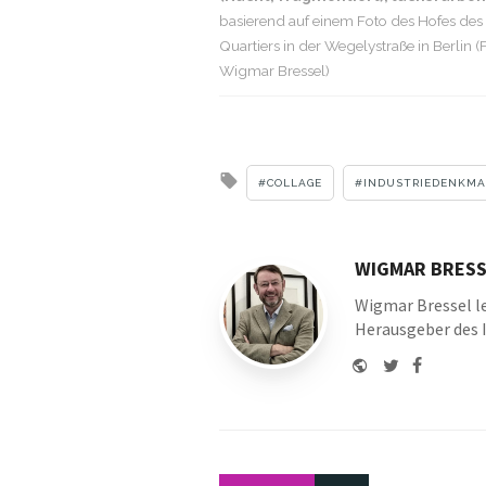
basierend auf einem Foto des Hofes de
Quartiers in der Wegelystraße in Berlin (
Wigmar Bressel)
Tagged
COLLAGE
INDUSTRIEDENKMA
with
WIGMAR BRESS
Wigmar Bressel le
Herausgeber des 
Website
Twitter
Faceboo
Youtu