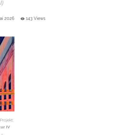
l)
Mai 2026
143 Views
rojekt:
ur IV
–