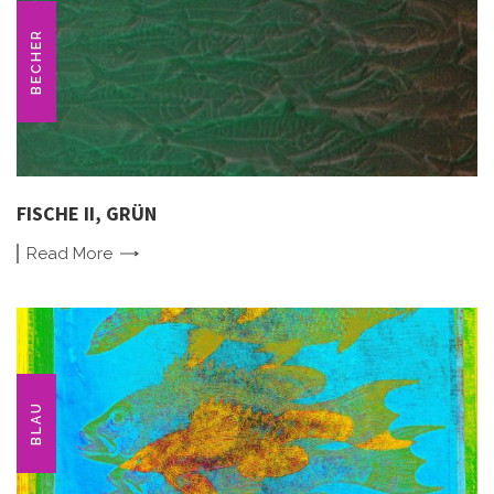
BECHER
FISCHE II, GRÜN
Read
More
BLAU