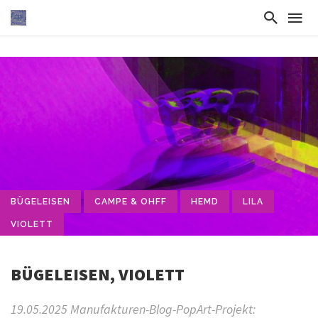
BÜGELEISEN
CAMPE & OHFF
HEMD
LILA
VIOLETT
BÜGELEISEN, VIOLETT
19.05.2025 Manufakturen-Blog-PopArt-Projekt: