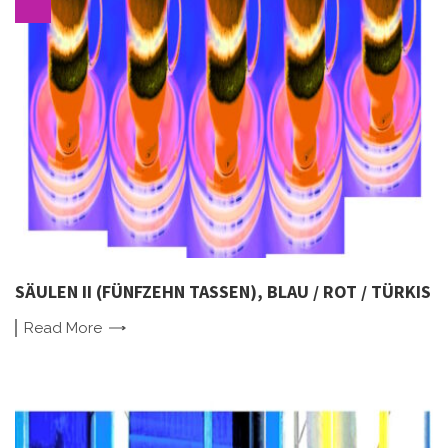
SÄULEN II (FÜNFZEHN TASSEN), BLAU / ROT / TÜRKIS
Read
More