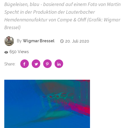
Bügeleisen, blau - basierend auf einem Foto von Martin
Specht in der Produktion der Lauterbacher
Hemdenmanufaktur von Campe & Ohff (Grafik: Wigmar
Bressel)
By
Wigmar Bressel
20. Juli 2020
650 Views
Share: