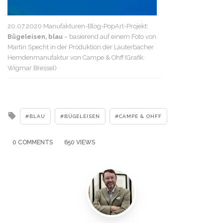
20.07.2020 Manufakturen-Blog-PopArt-Projekt:
Bügeleisen, blau
– basierend auf einem Foto von
Martin Specht in der Produktion der Lauterbacher
Hemdenmanufaktur von Campe & Ohff (Grafik:
Wigmar Bressel)
Tagged
BLAU
BÜGELEISEN
CAMPE & OHFF
with
0 COMMENTS
650 VIEWS