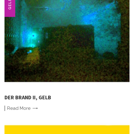
GELB
DER BRAND II, GELB
Read
More