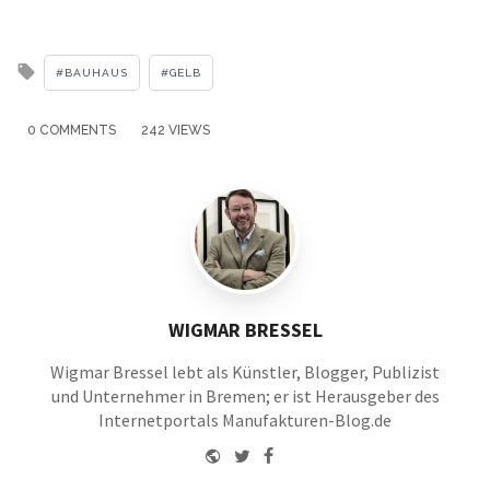
Tagged
BAUHAUS
GELB
with
0 COMMENTS
242 VIEWS
WIGMAR BRESSEL
Wigmar Bressel lebt als Künstler, Blogger, Publizist
und Unternehmer in Bremen; er ist Herausgeber des
Internetportals Manufakturen-Blog.de
Website
Twitter
Facebook
Youtube