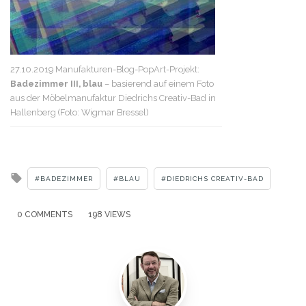
27.10.2019 Manufakturen-Blog-PopArt-Projekt:
Badezimmer III, blau
– basierend auf einem Foto
aus der Möbelmanufaktur Diedrichs Creativ-Bad in
Hallenberg (Foto: Wigmar Bressel)
Tagged
BADEZIMMER
BLAU
DIEDRICHS CREATIV-BAD
with
0 COMMENTS
198 VIEWS