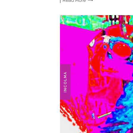
Read
More
INCOLMA