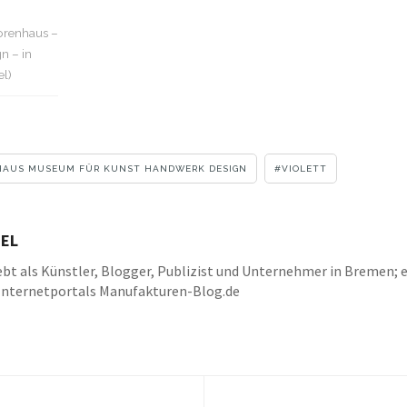
orenhaus –
n – in
el)
HAUS MUSEUM FÜR KUNST HANDWERK DESIGN
VIOLETT
EL
bt als Künstler, Blogger, Publizist und Unternehmer in Bremen; e
Internetportals Manufakturen-Blog.de
k
be