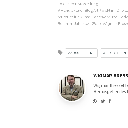
Foto in der Ausstellung
#ManufakturenBlogArtProjekt im Direkt
Museum für Kunst, Handwerk und Desig
Berlin im Jahr 2021 (Foto: Wigmar Bress
Tagged
AUSSTELLUNG
DIREKTOREN
with
WIGMAR BRESS
Wigmar Bressel le
Herausgeber des 
Website
Twitter
Faceboo
Youtu