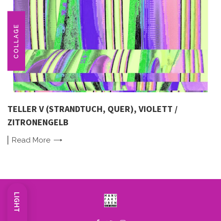
COLLAGE
TELLER V (STRANDTUCH, QUER), VIOLETT /
ZITRONENGELB
Read
More
LIGHT