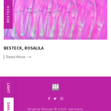
BESTECK
BESTECK, ROSALILA
Read
More
LIGHT
DARK
Wigmar Bressel © 2026, Germany.