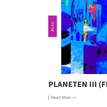
BLAU
PLANETEN III 
Read
More