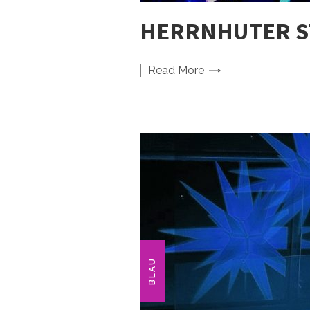
HERRNHUTER ST
Read
More
BLAU