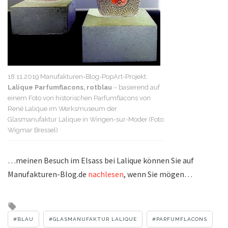
18.11.2019 Manufakturen-Blog-PopArt-Projekt:
Lalique Parfumflacons, rotblau
– basierend auf
einem Foto von historischen Parfumflacons von
René Lalique im Werksmuseum der
Glasmanufaktur Lalique in Wingen-sur-Moder (Foto:
Wigmar Bressel)
…meinen Besuch im Elsass bei Lalique können Sie auf
Manufakturen-Blog.de
nachlesen
, wenn Sie mögen…
Tagged
with
BLAU
GLASMANUFAKTUR LALIQUE
PARFUMFLACONS