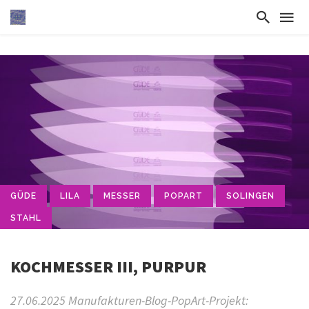
GÜDE
LILA
MESSER
POPART
SOLINGEN
STAHL
KOCHMESSER III, PURPUR
27.06.2025 Manufakturen-Blog-PopArt-Projekt: