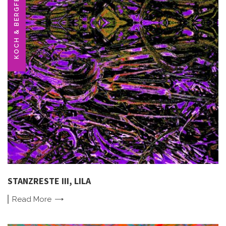
KOCH & BERGFELD
STANZRESTE III, LILA
Read
More