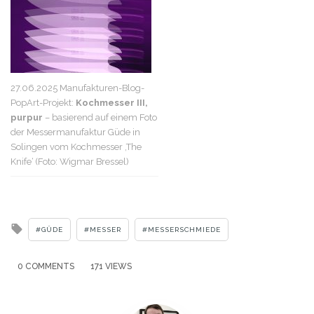
27.06.2025 Manufakturen-Blog-
PopArt-Projekt:
Kochmesser III,
purpur
– basierend auf einem Foto
der Messermanufaktur Güde in
Solingen vom Kochmesser ‚The
Knife‘ (Foto: Wigmar Bressel)
Tagged
GÜDE
MESSER
MESSERSCHMIEDE
with
0 COMMENTS
171 VIEWS