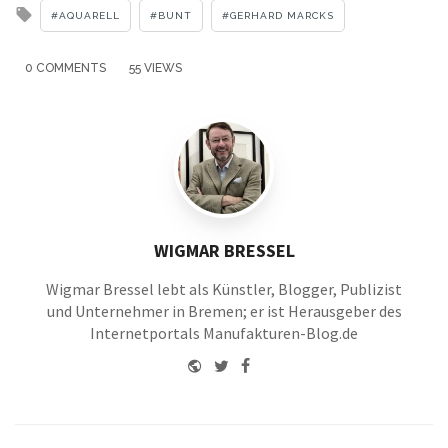
Tagged
AQUARELL
BUNT
GERHARD MARCKS
with
0 COMMENTS
55 VIEWS
WIGMAR BRESSEL
Wigmar Bressel lebt als Künstler, Blogger, Publizist
und Unternehmer in Bremen; er ist Herausgeber des
Internetportals Manufakturen-Blog.de
Website
Twitter
Facebook
Youtube